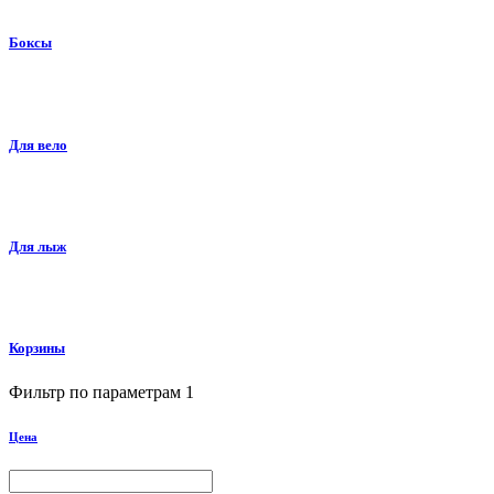
Боксы
Для вело
Для лыж
Корзины
Фильтр по параметрам
1
Цена