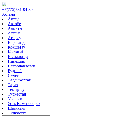
+7(775)781-94-89
Астана
Актау
Актобе
Алматы
Астана
Атырау
Караганда
Кокшетау
Костанай
Кызылорда
Павлодар
Петропавловск
Рудный
Семей
Талдыкорган
Тараз
Темиртау
Туркестан
Уральск
Усть-Каменогорск
Шымкент
Экибастуз