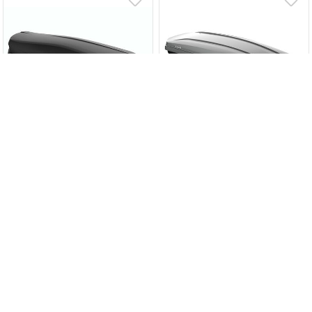
·
·
·
·
·
·
·
·
·
·
·
·
LUX IRBIS 206 - бокс на
LUX MAJOR - бокс на
крышу черный матовый
крышу серый глянцевый
470л
460л
Загружаем варианты
Загружаем варианты
262 000 ₸
372 000 ₸
В корзину
В корзину