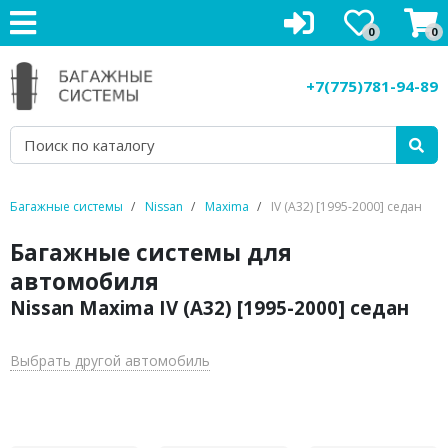
0
0
Багажники на крышу
+7(775)781-94-89
Рейлинги на крышу
Боксы на крышу
Велокрепления
Багажные системы
Nissan
Maxima
IV (A32) [1995-2000] седан
Крепления для лыж
Багажные системы для
автомобиля
Грузовые корзины
Nissan Maxima IV (A32) [1995-2000] седан
Аксессуары
Выбрать другой автомобиль
Услуги