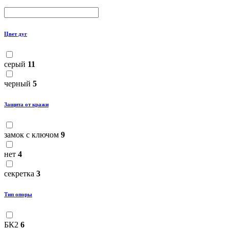
Цвет дуг
серый
11
черный
5
Защита от кражи
замок с ключом
9
нет
4
секретка
3
Тип опоры
БК2
6