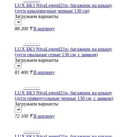
LUX БК3 NivaLegend21n- багажник на крышу
(дуги крыловидные черные 130 см)
Загружаем варианты
88 200 ₸
В корзину
·
·
·
·
·
·
LUX БК3 NivaLegend21n- багажник на крышу
(дуги овальные серые 130 см, с замком)
Загружаем варианты
81 400 ₸
В корзину
·
·
·
·
·
·
LUX БК3 NivaLegend21n- багажник на крышу
(дуги прямоугольные черные 130 см, с замком)
Загружаем варианты
72 100 ₸
В корзину
·
·
·
·
·
·
LUX БК3 NivaLegend21n- багажник на крышу