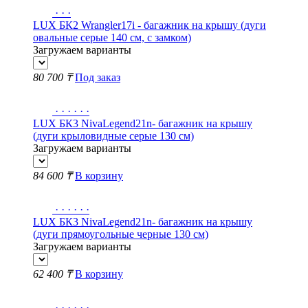
·
·
·
LUX БК2 Wrangler17i - багажник на крышу (дуги
овальные серые 140 см, с замком)
Загружаем варианты
80 700 ₸
Под заказ
·
·
·
·
·
·
LUX БК3 NivaLegend21n- багажник на крышу
(дуги крыловидные серые 130 см)
Загружаем варианты
84 600 ₸
В корзину
·
·
·
·
·
·
LUX БК3 NivaLegend21n- багажник на крышу
(дуги прямоугольные черные 130 см)
Загружаем варианты
62 400 ₸
В корзину
·
·
·
·
·
·