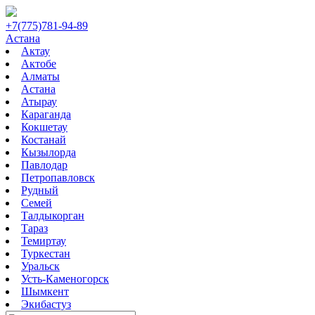
+7(775)781-94-89
Астана
Актау
Актобе
Алматы
Астана
Атырау
Караганда
Кокшетау
Костанай
Кызылорда
Павлодар
Петропавловск
Рудный
Семей
Талдыкорган
Тараз
Темиртау
Туркестан
Уральск
Усть-Каменогорск
Шымкент
Экибастуз