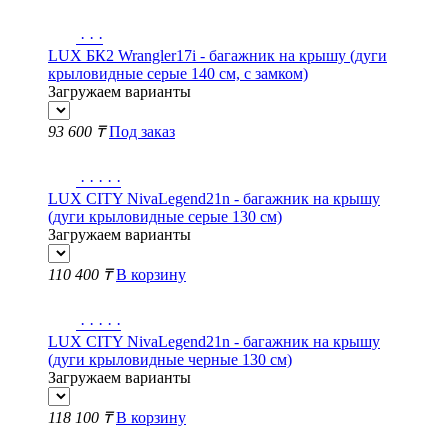
·
·
·
LUX БК2 Wrangler17i - багажник на крышу (дуги
крыловидные серые 140 см, с замком)
Загружаем варианты
93 600 ₸
Под заказ
·
·
·
·
·
LUX CITY NivaLegend21n - багажник на крышу
(дуги крыловидные серые 130 см)
Загружаем варианты
110 400 ₸
В корзину
·
·
·
·
·
LUX CITY NivaLegend21n - багажник на крышу
(дуги крыловидные черные 130 см)
Загружаем варианты
118 100 ₸
В корзину