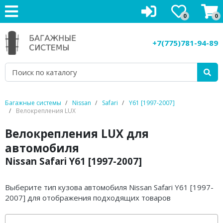
0
0
Багажники на крышу
+7(775)781-94-89
Рейлинги на крышу
Боксы на крышу
Велокрепления
Багажные системы
Nissan
Safari
Y61 [1997-2007]
Велокрепления LUX
Крепления для лыж
Велокрепления LUX для
Грузовые корзины
автомобиля
Nissan Safari Y61 [1997-2007]
Аксессуары
Услуги
Выберите тип кузова автомобиля Nissan Safari Y61 [1997-
2007] для отображения подходящих товаров