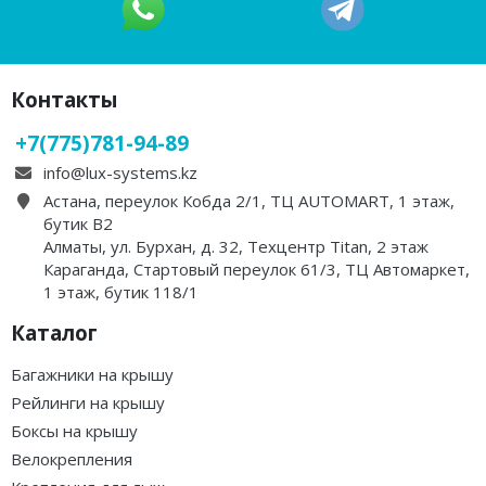
·
·
·
·
·
·
·
·
·
·
·
·
LUX TAVR 175 - бокс на
LUX IRBIS 206 - бокс на
крышу черный
крышу серый матовый
глянцевый 450л
470л
Загружаем варианты
Загружаем варианты
279 000 ₸
262 000 ₸
В корзину
В корзину