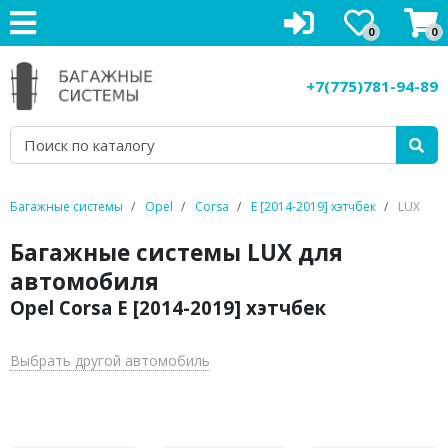
0
0
Багажники на крышу
+7(775)781-94-89
Рейлинги на крышу
Боксы на крышу
Велокрепления
Багажные системы
Opel
Corsa
E [2014-2019] хэтчбек
LUX
Крепления для лыж
Багажные системы LUX для
автомобиля
Грузовые корзины
Opel Corsa E [2014-2019] хэтчбек
Аксессуары
Выбрать другой автомобиль
Услуги