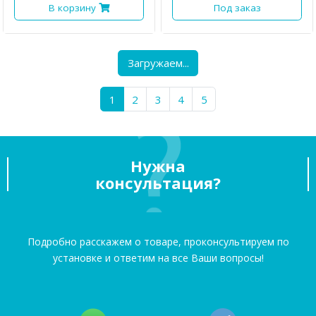
В корзину
Под заказ
·
·
·
·
·
·
·
·
·
·
·
·
LUX IRBIS 175 - бокс на
LUX TAVR 175 - бокс на
крышу серый глянцевый
крышу серый глянцевый
450л
450л
Загружаем варианты
Загружаем варианты
267 500 ₸
279 000 ₸
Под заказ
Под заказ