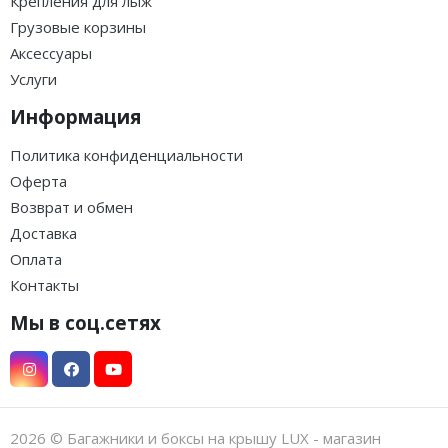
·
·
·
·
·
·
·
·
·
·
·
·
LUX IRBIS 206 - бокс на
LUX IRBIS 206 - бокс на
крышу серый глянцевый
крышу черный
470л
глянцевый 470л
Загружаем варианты
Загружаем варианты
294 000 ₸
294 000 ₸
Под заказ
Под заказ