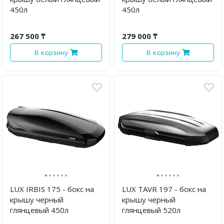
450л
450л
267 500 ₸
279 000 ₸
В корзину
В корзину
·
·
·
·
·
·
·
·
·
·
·
·
LUX IRBIS 175 - бокс на
LUX TAVR 197 - бокс на
крышу черный
крышу черный
глянцевый 450л
глянцевый 520л