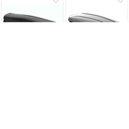
·
·
·
·
·
·
·
·
·
·
·
·
LUX IRBIS 206 - бокс на
LUX MAJOR - бокс на
крышу черный матовый
крышу серый глянцевый
470л
460л
262 000 ₸
372 000 ₸
В корзину
В корзину