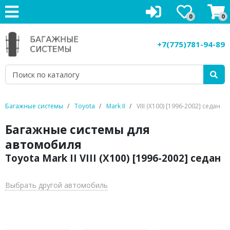
0
0
Багажники на крышу
+7(775)781-94-89
Рейлинги на крышу
Боксы на крышу
Велокрепления
Багажные системы
Toyota
Mark II
VIII (X100) [1996-2002] седан
Крепления для лыж
Багажные системы для
автомобиля
Грузовые корзины
Toyota Mark II VIII (X100) [1996-2002] седан
Аксессуары
Выбрать другой автомобиль
Услуги