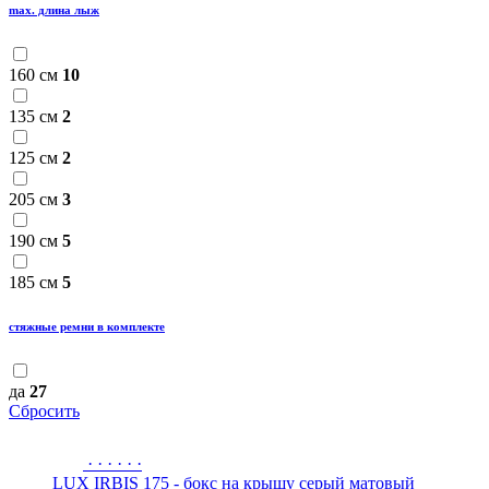
max. длина лыж
160 см
10
135 см
2
125 см
2
205 см
3
190 см
5
185 см
5
стяжные ремни в комплекте
да
27
Сбросить
·
·
·
·
·
·
LUX IRBIS 175 - бокс на крышу серый матовый