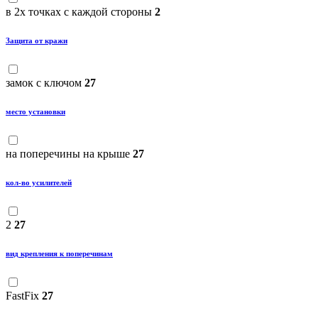
в 2х точках с каждой стороны
2
Защита от кражи
замок с ключом
27
место установки
на поперечины на крыше
27
кол-во усилителей
2
27
вид крепления к поперечинам
FastFix
27