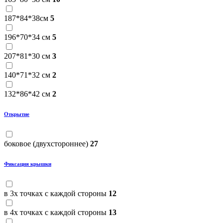
187*84*38см
5
196*70*34 см
5
207*81*30 см
3
140*71*32 см
2
132*86*42 см
2
Открытие
боковое (двухстороннее)
27
Фиксация крышки
в 3х точках с каждой стороны
12
в 4х точках с каждой стороны
13