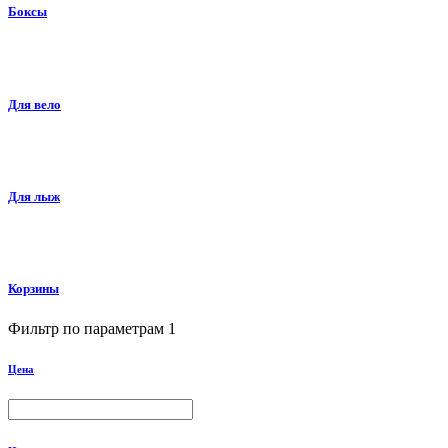
Боксы
Для вело
Для лыж
Корзины
Фильтр по параметрам
1
Цена