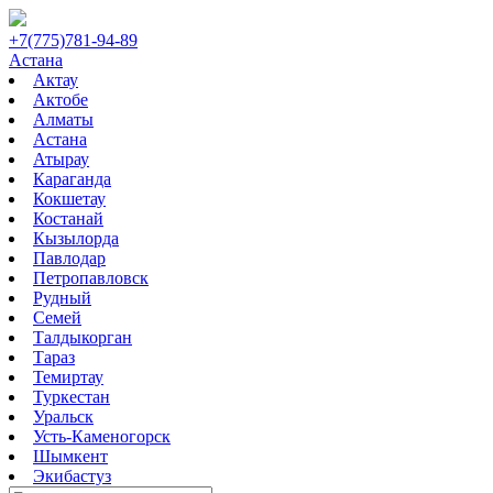
+7(775)781-94-89
Астана
Актау
Актобе
Алматы
Астана
Атырау
Караганда
Кокшетау
Костанай
Кызылорда
Павлодар
Петропавловск
Рудный
Семей
Талдыкорган
Тараз
Темиртау
Туркестан
Уральск
Усть-Каменогорск
Шымкент
Экибастуз