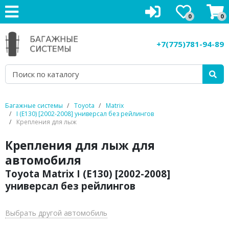
0
0
Багажники на крышу
+7(775)781-94-89
Рейлинги на крышу
Боксы на крышу
Велокрепления
Багажные системы
Toyota
Matrix
I (E130) [2002-2008] универсал без рейлингов
Крепления для лыж
Крепления для лыж
Крепления для лыж для
Грузовые корзины
автомобиля
Аксессуары
Toyota Matrix I (E130) [2002-2008]
универсал без рейлингов
Услуги
Выбрать другой автомобиль