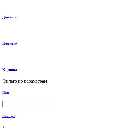
Для вело
Для лыж
Корзины
Фильтр по параметрам
Цена
Цвет дуг