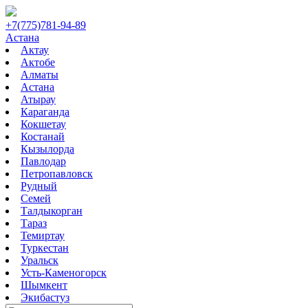
+7(775)781-94-89
Астана
Актау
Актобе
Алматы
Астана
Атырау
Караганда
Кокшетау
Костанай
Кызылорда
Павлодар
Петропавловск
Рудный
Семей
Талдыкорган
Тараз
Темиртау
Туркестан
Уральск
Усть-Каменогорск
Шымкент
Экибастуз