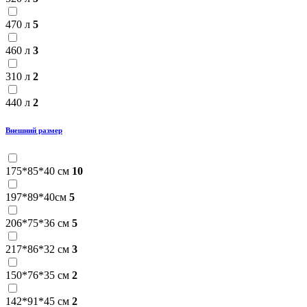
470 л
5
460 л
3
310 л
2
440 л
2
Внешний размер
175*85*40 см
10
197*89*40см
5
206*75*36 см
5
217*86*32 см
3
150*76*35 см
2
142*91*45 см
2