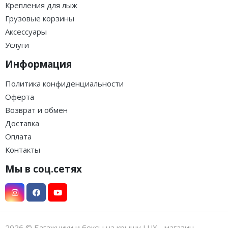
·
·
·
·
·
·
·
·
·
·
·
·
LUX IRBIS 206 - бокс на
LUX IRBIS 206 - бокс на
крышу серый глянцевый
крышу черный
470л
глянцевый 470л
Загружаем варианты
Загружаем варианты
294 000 ₸
294 000 ₸
Под заказ
Под заказ