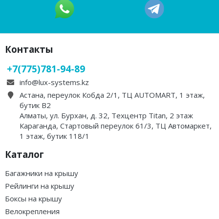
·
·
·
·
·
·
·
·
·
·
·
·
LUX TAVR 175 - бокс на
LUX IRBIS 206 - бокс на
крышу черный
крышу серый матовый
глянцевый 450л
470л
Загружаем варианты
Загружаем варианты
279 000 ₸
262 000 ₸
В корзину
В корзину