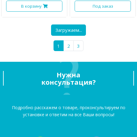
В корзину
Под заказ
·
·
·
·
·
·
·
·
·
·
·
·
LUX IRBIS 175 - бокс на
LUX TAVR 175 - бокс на
крышу серый глянцевый
крышу серый глянцевый
450л
450л
Загружаем варианты
Загружаем варианты
267 500 ₸
279 000 ₸
Под заказ
Под заказ