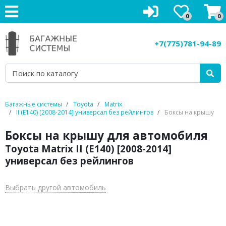
0
0
Багажники на крышу
+7(775)781-94-89
Рейлинги на крышу
Боксы на крышу
Велокрепления
Багажные системы
Toyota
Matrix
II (E140) [2008-2014] универсал без рейлингов
Боксы на крышу
Крепления для лыж
Боксы на крышу для автомобиля
Грузовые корзины
Toyota Matrix II (E140) [2008-2014]
универсал без рейлингов
Аксессуары
Услуги
Выбрать другой автомобиль