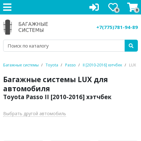
0
0
Багажники на крышу
+7(775)781-94-89
Рейлинги на крышу
Боксы на крышу
Велокрепления
Багажные системы
Toyota
Passo
II [2010-2016] хэтчбек
LUX
Крепления для лыж
Багажные системы LUX для
автомобиля
Грузовые корзины
Toyota Passo II [2010-2016] хэтчбек
Аксессуары
Выбрать другой автомобиль
Услуги