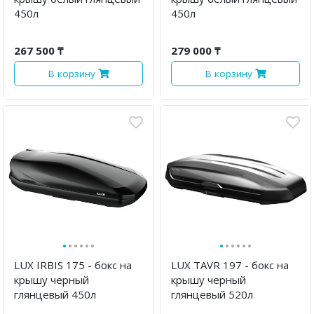
450л
450л
267 500 ₸
279 000 ₸
В корзину
В корзину
·
·
·
·
·
·
·
·
·
·
·
·
LUX IRBIS 175 - бокс на
LUX TAVR 197 - бокс на
крышу черный
крышу черный
глянцевый 450л
глянцевый 520л