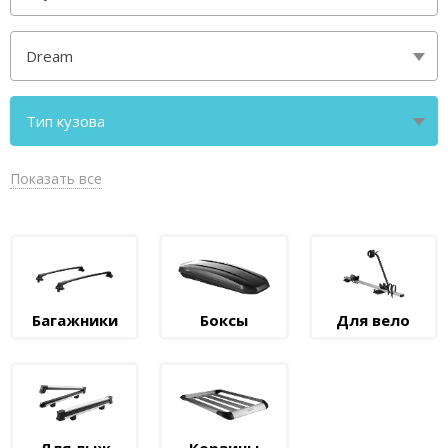
Dream
Тип кузова
минивэн без рейлингов
Показать все
Багажники
Боксы
Для вело