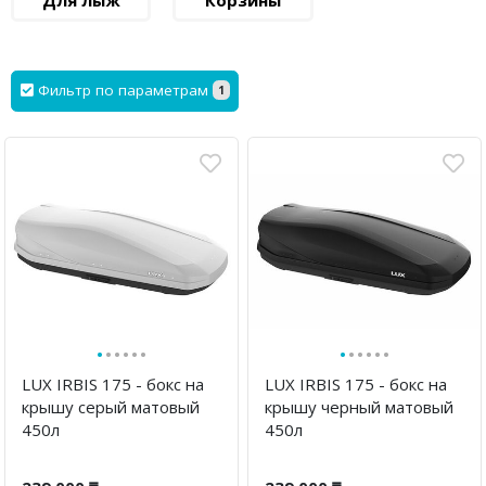
Для лыж
Корзины
Фильтр по параметрам
1
·
·
·
·
·
·
·
·
·
·
·
·
LUX IRBIS 175 - бокс на
LUX IRBIS 175 - бокс на
крышу серый матовый
крышу черный матовый
450л
450л