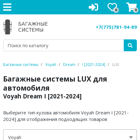
0
0
Багажники на крышу
+7(775)781-94-89
Рейлинги на крышу
Боксы на крышу
Велокрепления
Багажные системы
Voyah
Dream
I [2021-2024]
LUX
Крепления для лыж
Багажные системы LUX для
автомобиля
Грузовые корзины
Voyah Dream I [2021-2024]
Аксессуары
Выберите тип кузова автомобиля Voyah Dream I [2021-
Услуги
2024] для отображения подходящих товаров
Voyah