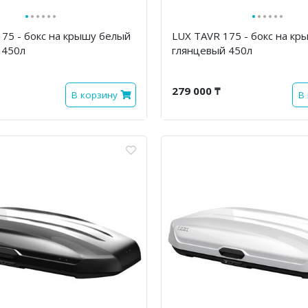
·
·
·
·
·
·
·
·
·
·
·
·
175 - бокс на крышу белый
LUX TAVR 175 - бокс на к
 450л
глянцевый 450л
279 000 ₸
В корзину
В