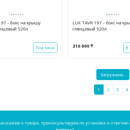
·
·
·
·
·
·
·
·
·
·
·
·
97 - бокс на крышу
LUX TAVR 197 - бокс на к
янцевый 520л
глянцевый 520л
310 000 ₸
Под заказ
В