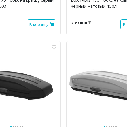
50л
черный матовый 450л
239 000 ₸
В корзину
В
·
·
·
·
·
·
·
·
·
·
·
·