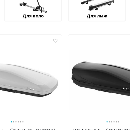
Для вело
Для лыж
·
·
·
·
·
·
·
·
·
·
·
·
175 - бокс на крышу серый
LUX IRBIS 175 - бокс на кр