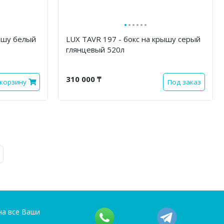
·
·
·
·
·
·
рышу белый
LUX TAVR 197 - бокс на крышу серый
глянцевый 520л
310 000 ₸
 корзину
Под заказ