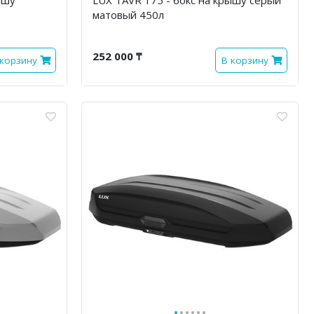
матовый 450л
252 000 ₸
 корзину
В корзину
·
·
·
·
·
·