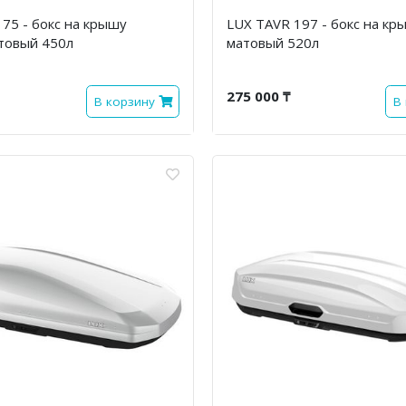
75 - бокс на крышу
LUX TAVR 197 - бокс на кр
товый 450л
матовый 520л
275 000 ₸
В корзину
В