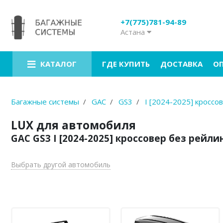
+7(775)781-94-89
Астана
Багажники на крышу
Рейлинги на крышу
ГДЕ КУПИТЬ
ДОСТАВКА
О
КАТАЛОГ
Боксы на крышу
Велокрепления
Багажные системы
GAC
GS3
I [2024-2025] кроссо
Крепления для лыж
LUX для автомобиля
GAC GS3 I [2024-2025] кроссовер без рейли
Грузовые корзины
Аксессуары
Выбрать другой автомобиль
Услуги