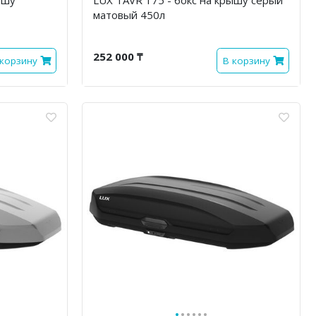
матовый 450л
252 000 ₸
 корзину
В корзину
·
·
·
·
·
·