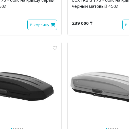
50л
черный матовый 450л
239 000 ₸
В корзину
В
·
·
·
·
·
·
·
·
·
·
·
·