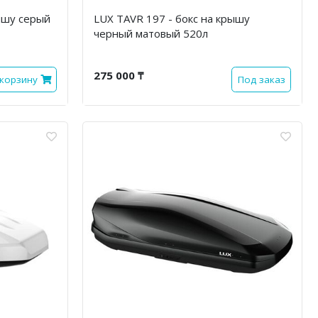
ышу серый
LUX TAVR 197 - бокс на крышу
черный матовый 520л
275 000 ₸
 корзину
Под заказ