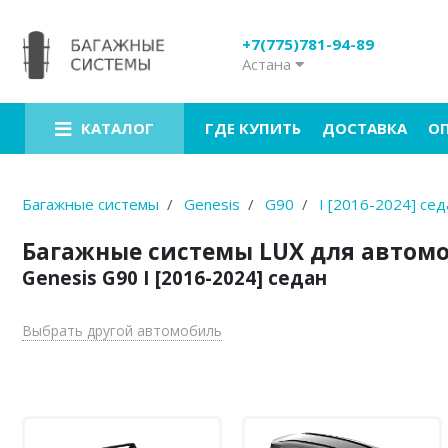
+7(775)781-94-89
Астана
Багажники на крышу
Рейлинги на крышу
ГДЕ КУПИТЬ
ДОСТАВКА
О
КАТАЛОГ
Боксы на крышу
Велокрепления
Багажные системы
Genesis
G90
I [2016-2024] сед
Крепления для лыж
Багажные системы LUX для автом
Genesis G90 I [2016-2024] седан
Грузовые корзины
Аксессуары
Выбрать другой автомобиль
Услуги