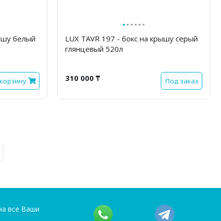
·
·
·
·
·
·
рышу белый
LUX TAVR 197 - бокс на крышу серый
глянцевый 520л
310 000 ₸
 корзину
Под заказ