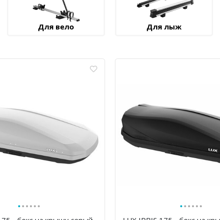
Для вело
Для лыж
·
·
·
·
·
·
·
·
·
·
·
·
175 - бокс на крышу серый
LUX IRBIS 175 - бокс на кр