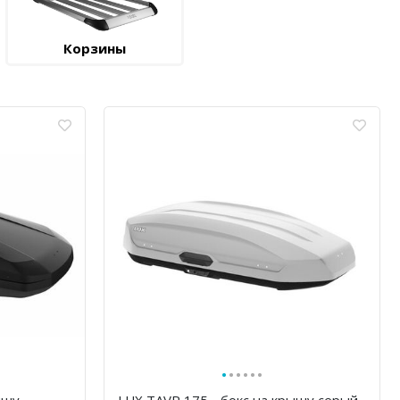
Корзины
·
·
·
·
·
·
ышу
LUX TAVR 175 - бокс на крышу серый