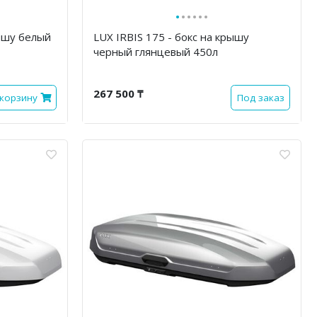
·
·
·
·
·
·
рышу белый
LUX IRBIS 175 - бокс на крышу
черный глянцевый 450л
267 500 ₸
 корзину
Под заказ