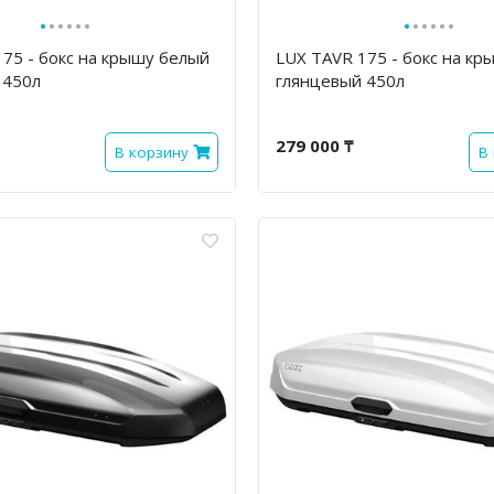
·
·
·
·
·
·
·
·
·
·
·
·
175 - бокс на крышу белый
LUX TAVR 175 - бокс на к
 450л
глянцевый 450л
279 000 ₸
В корзину
В