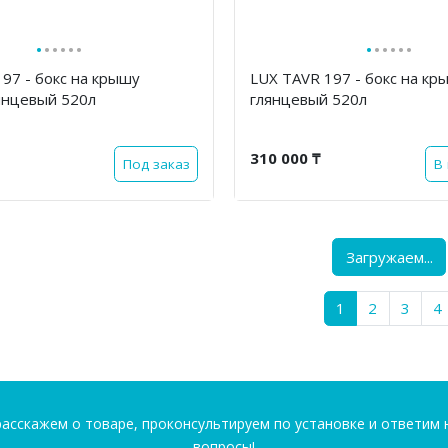
·
·
·
·
·
·
·
·
·
·
·
·
97 - бокс на крышу
LUX TAVR 197 - бокс на к
янцевый 520л
глянцевый 520л
310 000 ₸
Под заказ
В