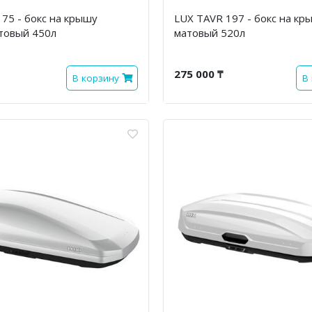
75 - бокс на крышу
LUX TAVR 197 - бокс на кр
товый 450л
матовый 520л
275 000 ₸
В корзину
В