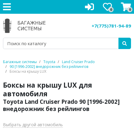
0
0
Багажники на крышу
+7(775)781-94-89
Рейлинги на крышу
Боксы на крышу
Велокрепления
Багажные системы
Toyota
Land Cruiser Prado
90 [1996-2002] внедорожник без рейлингов
Крепления для лыж
Боксы на крышу LUX
Боксы на крышу LUX для
Грузовые корзины
автомобиля
Аксессуары
Toyota Land Cruiser Prado 90 [1996-2002]
внедорожник без рейлингов
Услуги
Выбрать другой автомобиль